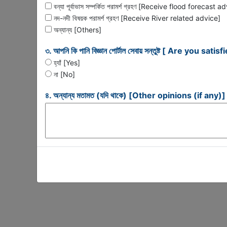
বন্যা পূর্বাভাস সম্পর্কিত পরামর্শ গ্রহণ [Receive flood forecast a
নদ-নদী বিষয়ক পরামর্শ গ্রহণ [Receive River related advice]
অন্যান্য [Others]
৩. আপনি কি পানি বিজ্ঞান পোর্টাল সেবায় সন্তুষ্ট [ Are yo
হ্যাঁ [Yes]
না [No]
৪. অন্যান্য মতামত (যদি থাকে) [Other opinions (if any)]