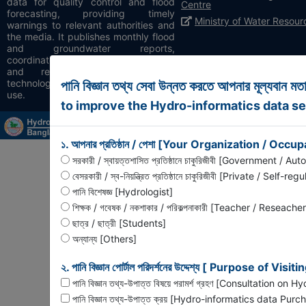
data for quality control and flood
Centre
forecasting, providing timely
Ministry of Water Resour
warnings to relevant authorities and
the media. It publishes monthly flood
and groundwater reports,
coordinates with agencies on studies
and research, and develops
technologies for integrated water
পানি বিজ্ঞান তথ্য সেবা উন্নত করতে আপনার মূল্যবান ম
use.
to improve the Hydro-informatics data se
১. আপনার প্রতিষ্ঠান / পেশা [Your Organization / Occu
সরকারী / স্বায়ত্তশাসিত প্রতিষ্ঠানে চাকুরিজীবী [Government /
বেসরকারী / স্ব-নিয়ন্ত্রিত প্রতিষ্ঠানে চাকুরিজীবী [Private / Se
পানি বিশেষজ্ঞ [Hydrologist]
শিক্ষক / গবেষক / নকশাকার / পরিকল্পনাকারী [Teacher / Reseach
ছাত্র / ছাত্রী [Students]
অন্যান্য [Others]
২. পানি বিজ্ঞান পোর্টাল পরিদর্শনের উদ্দেশ্য [ Purpose of 
পানি বিজ্ঞান তথ্য-উপাত্ত বিষয়ে পরামর্শ গ্রহণ [Consultation on
পানি বিজ্ঞান তথ্য-উপাত্ত ক্রয় [Hydro-informatics data Purc