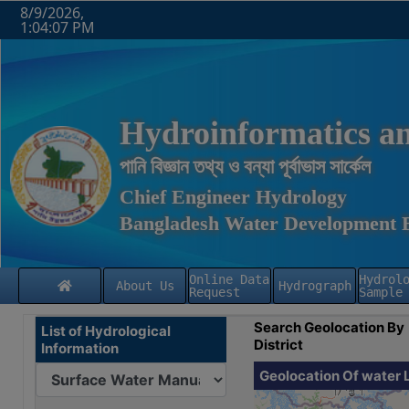
8/9/2026,
1:04:07 PM
Hydroinformatics an
পানি বিজ্ঞান তথ্য ও বন্যা পূর্বাভাস সার্কেল
Chief Engineer Hydrology
Bangladesh Water Development 
Online Data
Hydrol
About Us
Hydrograph
Request
Sample
Search Geolocation By
List of Hydrological
District
Information
Geolocation Of water 